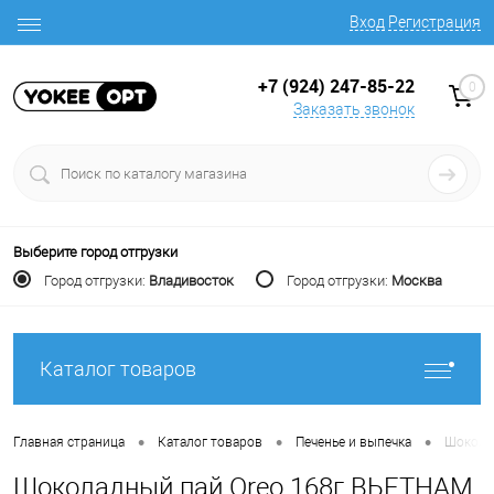
Вход
Регистрация
+7 (924) 247-85-22
0
Заказать звонок
Выберите город отгрузки
Город отгрузки:
Владивосток
Город отгрузки:
Москва
Каталог товаров
•
•
•
Главная страница
Каталог товаров
Печенье и выпечка
Шокола
Шоколадный пай Oreo 168г ВЬЕТНАМ