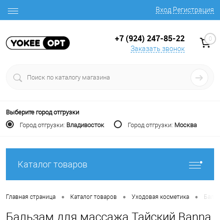
Вход
Регистрация
+7 (924) 247-85-22
0
Заказать звонок
Выберите город отгрузки
Город отгрузки:
Владивосток
Город отгрузки:
Москва
Каталог товаров
•
•
•
Главная страница
Каталог товаров
Уходовая косметика
Бальз
Бальзам для массажа Тайский Banna