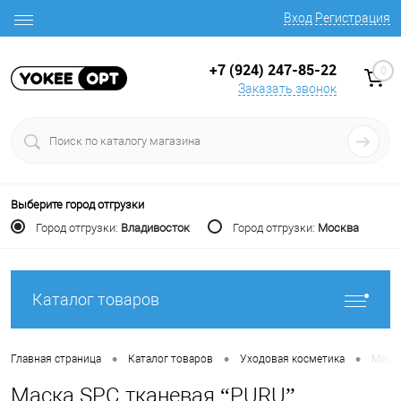
Вход
Регистрация
+7 (924) 247-85-22
0
Заказать звонок
Выберите город отгрузки
Город отгрузки:
Владивосток
Город отгрузки:
Москва
Каталог товаров
•
•
•
Главная страница
Каталог товаров
Уходовая косметика
Маска
Маска SPC тканевая “PURU”